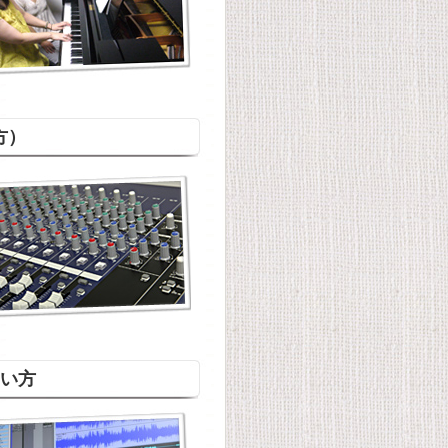
方）
い方