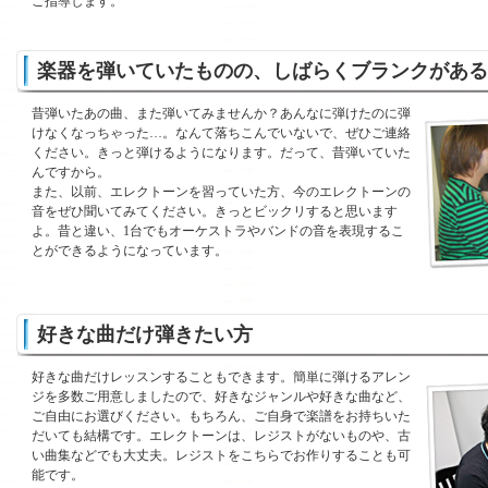
ご指導します。
楽器を弾いていたものの、しばらくブランクがある
昔弾いたあの曲、また弾いてみませんか？あんなに弾けたのに弾
けなくなっちゃった…。なんて落ちこんでいないで、ぜひご連絡
ください。きっと弾けるようになります。だって、昔弾いていた
んですから。
また、以前、エレクトーンを習っていた方、今のエレクトーンの
音をぜひ聞いてみてください。きっとビックリすると思います
よ。昔と違い、1台でもオーケストラやバンドの音を表現するこ
とができるようになっています。
好きな曲だけ弾きたい方
好きな曲だけレッスンすることもできます。簡単に弾けるアレン
ジを多数ご用意しましたので、好きなジャンルや好きな曲など、
ご自由にお選びください。もちろん、ご自身で楽譜をお持ちいた
だいても結構です。エレクトーンは、レジストがないものや、古
い曲集などでも大丈夫。レジストをこちらでお作りすることも可
能です。